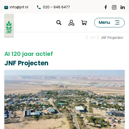
Ga
info@jnf.nl
020 – 646 6477
naar
de
JNF
Menu
inhoud
...
/
JNF
/
JNF Projecten
Al 120 jaar actief
JNF Projecten