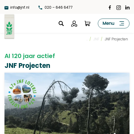
Ga
info@jnf.nl
020 – 646 6477
naar
de
JNF
Menu
inhoud
...
/
JNF
/
JNF Projecten
Al 120 jaar actief
JNF Projecten