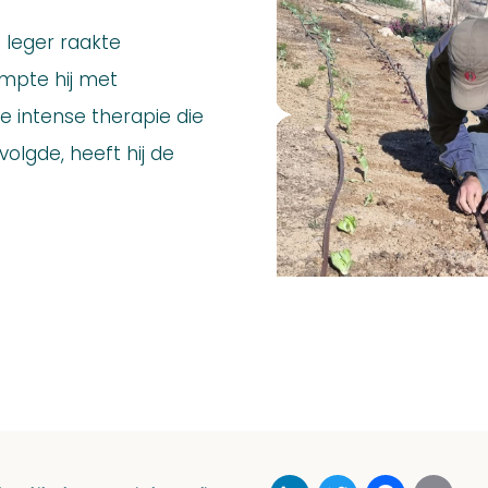
 leger raakte
ampte hij met
e intense therapie die
olgde, heeft hij de
LinkedIn
Twitter
Faceboo
Ema