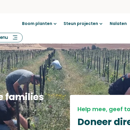
Boom planten
Steun projecten
Nalaten
Open
Open
menu
menu
enu
e families
Help mee, geef t
Doneer dire