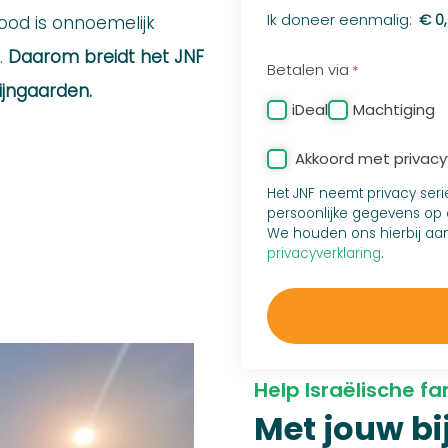
Totaal
Ik doneer eenmalig:
ood is onnoemelijk
iDeal
.
Daarom breidt het JNF
Betalen via
*
ijngaarden.
iDeal
Machtiging
Privacy
Akkoord met privacyv
*
Het JNF neemt privacy ser
persoonlijke gegevens op 
We houden ons hierbij aan 
privacyverklaring
.
Help Israëlische fa
Met jouw bi