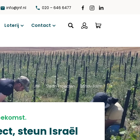
info@jnf.nl
020 – 646 6477
Loterij
Contact
Open
Open
menu
menu
...
/
JNF
/
Steun Projecten
/
Lahav Farm
oekomst.
ct, steun Israël