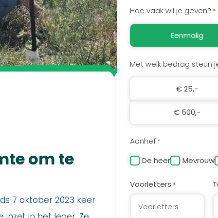
Hoe vaak wil je geven?
*
Eenmalig
Met welk bedrag steun j
€ 25,-
€ 500,-
Aanhef
*
mte om te
De heer
Mevrouw
Voorletters
T
*
ds 7 oktober 2023 keer
inzet in het leger. Ze