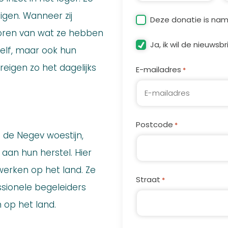
igen. Wanneer zij
Organisatie
Deze donatie is nam
poren van wat ze hebben
Nieuwsbrief
Ja, ik wil de nieuws
elf, maar ook hun
eigen zo het dagelijks
E-mailadres
*
Postcode
*
 de Negev woestijn,
an hun herstel. Hier
erken op het land. Ze
Straat
*
sionele begeleiders
 op het land.