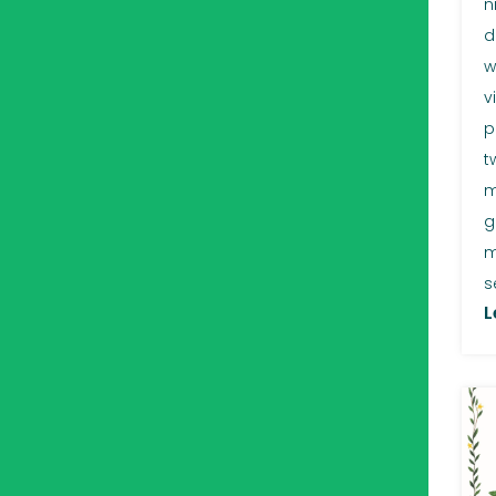
n
d
w
v
p
t
m
g
m
s
L