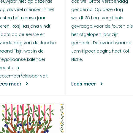
ieuwjaar niet op dezelfde
ook wel Grote Verzoendag
ag als veel mensen in het
genoemd. Op deze dag
esten het nieuwe jaar
wordt G’d om vergiffenis
ieren. Rosj Hasjana vindt
gevraagd voor de fouten di
laats op de eerste en
het afgelopen jaar zijn
weede dag van de Joodse
gemaakt. De avond waarop
aand Tisjri, wat in de
Jom Kipoer begint, heet Kol
regoriaanse kalender
Nidre.
eestal in
eptember/oktober valt.
ees meer
Lees meer