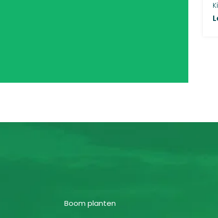
K
L
Boom planten