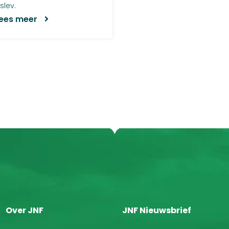
islev.
ees meer
Over JNF
JNF Nieuwsbrief