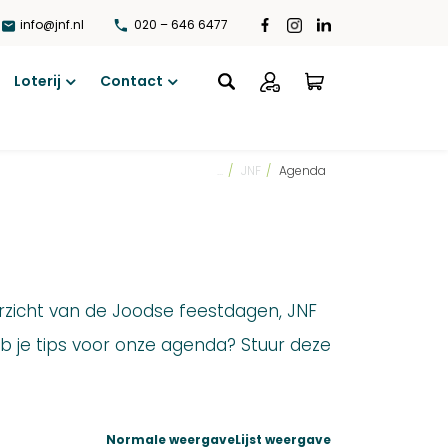
info@jnf.nl
020 – 646 6477
Loterij
Contact
Open
Open
menu
menu
...
/
JNF
/
Agenda
rzicht van de Joodse feestdagen, JNF
 je tips voor onze agenda? Stuur deze
Normale weergave
Lijst weergave