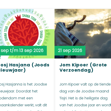
2 sep t/m 13 sep 2026
21 sep 2026
Rosj Hasjana (Joods
Jom Kipoer (Grote
Nieuwjaar)
Verzoendag)
osj Hasjanna is het Joodse
Jom Kipoer valt op de tiende
ieuwjaar. Doordat het
dag van de Joodse maand
odendom met een
Tisjri. Het is de heiligste dag
aankalender werkt, valt dit
van het Joodse jaar en word