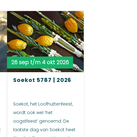
26 sep t/m 4 okt 2026
Soekot 5787 | 2026
Soekot, het Loofhuttenfeest,
wordt ook wel ‘het
oogstfeest’ genoemd. De
t
laatste dag van Soekot heet