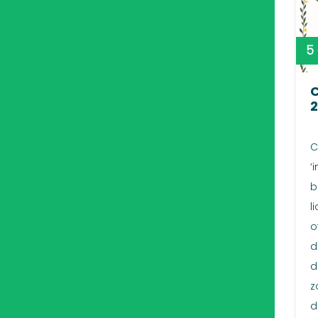
5
C
‘
b
l
o
d
d
z
d