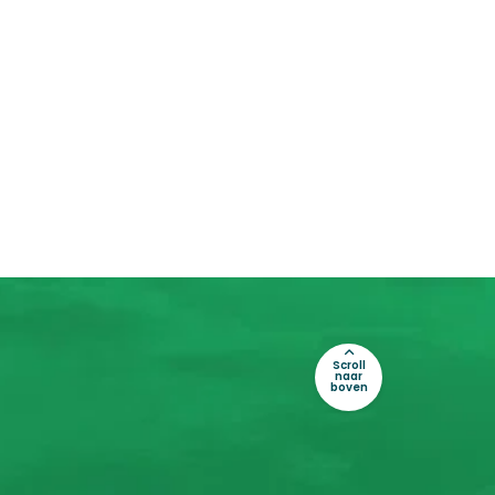
Scroll
naar
boven