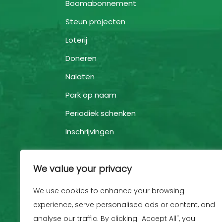
Boomabonnement
Steun projecten
Loterij
Doneren
Nalaten
Park op naam
Periodiek schenken
Inschrijvingen
We value your privacy
We use cookies to enhance your browsing
experience, serve personalised ads or content, and
analyse our traffic. By clicking "Accept All", you