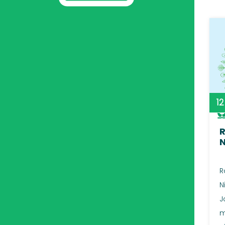
1
R
N
J
m