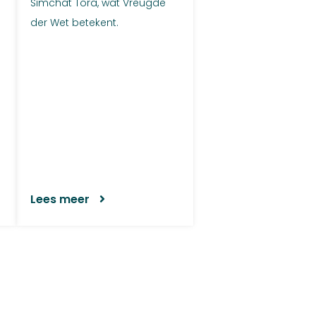
Simchat Tora, wat Vreugde
der Wet betekent.
e
Lees meer