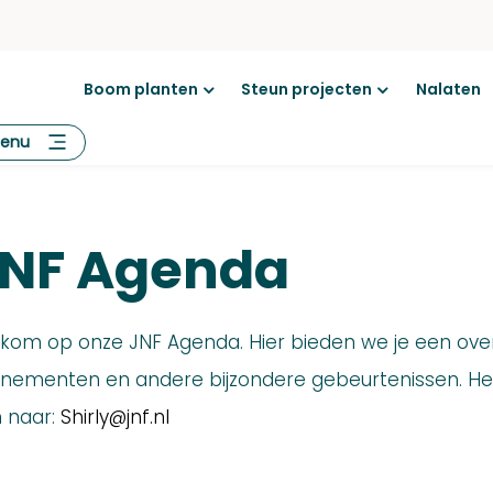
Boom planten
Steun projecten
Nalaten
Open
Open
menu
menu
enu
NF Agenda
kom op onze JNF Agenda. Hier bieden we je een ove
nementen en andere bijzondere gebeurtenissen. Heb
 naar:
Shirly@jnf.nl