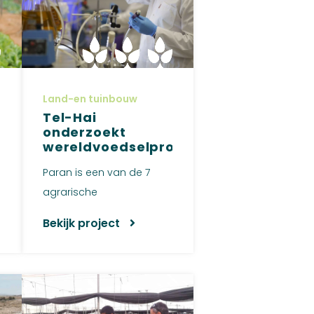
Land-en tuinbouw
Tel-Hai
onderzoekt
wereldvoedselprobleem
Paran is een van de 7
agrarische
gemeenschappen
Bekijk project
gelegen midden in de
Negev-...