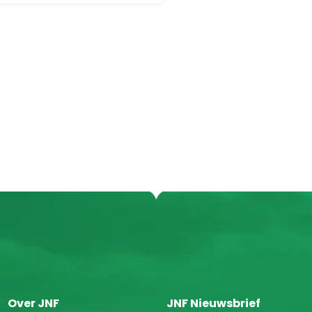
Over JNF
JNF Nieuwsbrief