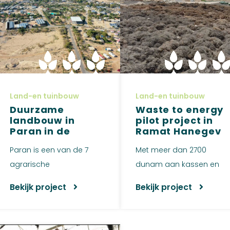
Land-en tuinbouw
Land-en tuinbouw
Duurzame
Waste to energy
landbouw in
pilot project in
Paran in de
Ramat Hanegev
Arava woestijn
Paran is een van de 7
Met meer dan 2700
agrarische
dunam aan kassen en
gemeenschappen
8800 dunam aan
Bekijk project
Bekijk project
gelegen midden in de
boomgaarden,
Negev-...
exporteer...