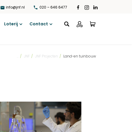
info@jnf.nl
020 – 646 6477
Loterij
Contact
Open
Open
menu
menu
...
/
JNF
/
JNF Projecten
/
Land-en tuinbouw