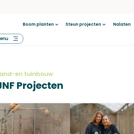
Boom planten
Steun projecten
Nalaten
Open
Open
menu
menu
enu
Land-en tuinbouw
JNF Projecten