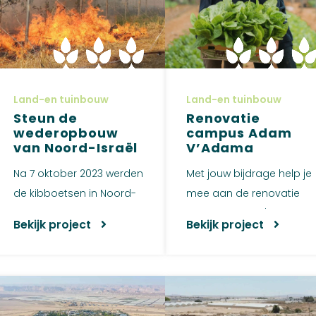
Land-en tuinbouw
Land-en tuinbouw
Steun de
Renovatie
wederopbouw
campus Adam
van Noord-Israël
V’Adama
Na 7 oktober 2023 werden
Met jouw bijdrage help je
de kibboetsen in Noord-
mee aan de renovatie
Israël, gelegen vlak bij d...
van de Adam V'Adama
Bekijk project
Bekijk project
campus i...