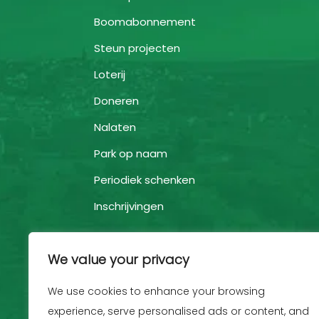
Boomabonnement
Steun projecten
Loterij
Doneren
Nalaten
Park op naam
Periodiek schenken
Inschrijvingen
We value your privacy
We use cookies to enhance your browsing
experience, serve personalised ads or content, and