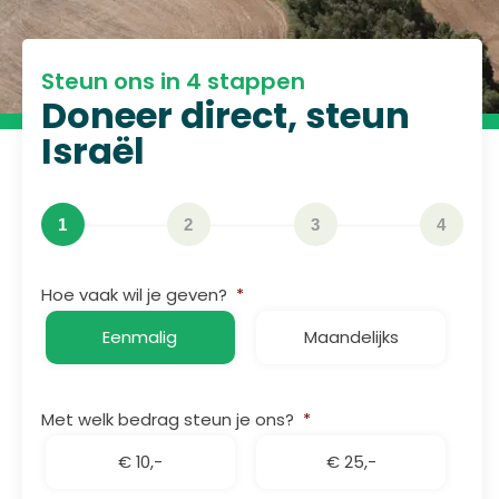
Steun ons in 4 stappen
Doneer direct, steun
Israël
1
2
3
4
Hoe vaak wil je geven?
*
Eenmalig
Maandelijks
Met welk bedrag steun je ons?
*
€ 10,-
€ 25,-