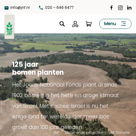
Ga
info@jnf.nl
020 – 646 6477
naar
de
JNF
Menu
inhoud
125 jaar
bomen planten
Het Joods Nationaal Fonds plant al sinds
1902 bomen in het hete en droge klimaat
van Israël. Met succes: Israël is nu het
enige land ter wereld waar meer bos
groeit dan 100 jaar geleden.
...
/
JNF
/
Steun onze projecten
/
JNF Donatie