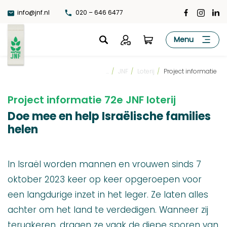
Ga
info@jnf.nl
020 – 646 6477
naar
de
JNF
Menu
inhoud
...
/
JNF
/
Loterij
/
Project informatie
Project informatie 72e JNF loterij
Doe mee en help Israëlische families
helen
In Israël worden mannen en vrouwen sinds 7
oktober 2023 keer op keer opgeroepen voor
een langdurige inzet in het leger. Ze laten alles
achter om het land te verdedigen. Wanneer zij
terugkeren, dragen ze vaak de diepe sporen van