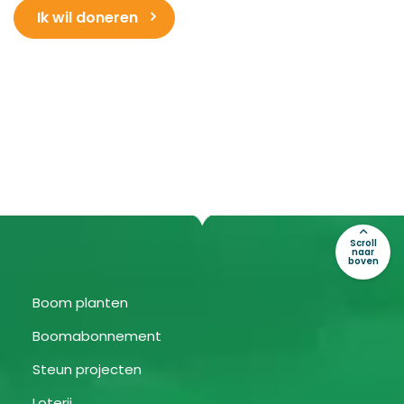
Ik wil doneren
Scroll
naar
boven
Boom planten
Boomabonnement
Steun projecten
Loterij