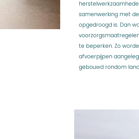
herstelwerkzaamheden 
samenwerking met de lo
opgedroogd is. Dan wo
voorzorgsmaatregelen
te beperken. Zo worde
afvoerpijpen aangele
gebouwd rondom lan