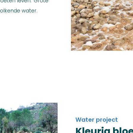
oeten leven.’ Grote
kolkende water.
Water project
Kleurig blo