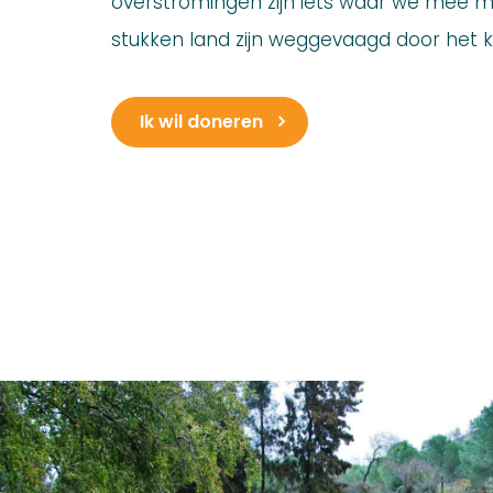
overstromingen zijn iets waar we mee m
stukken land zijn weggevaagd door het 
Ik wil doneren