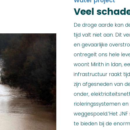
Water project
Veel schad
De droge aarde kan de
tijd valt niet aan. Dit 
en gevaarlijke overst
ontregelt ons hele leve
woont Mirith in Idan, 
infrastructuur raakt ti
zijn afgesneden van 
onder, elektriciteitsn
rioleringssystemen en
weggespoeld.’Het JNF 
te bieden bij de enor