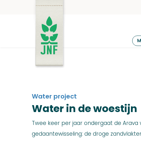
Ga
naar
de
inhoud
JNF
M
Water project
Water in de woestijn
Twee keer per jaar ondergaat de Arava 
gedaantewisseling: de droge zandvlakt