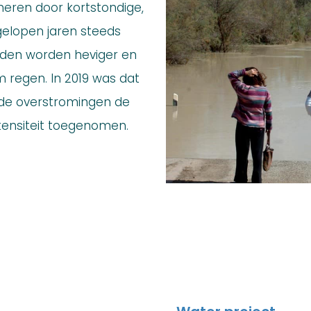
meren door kortstondige,
fgelopen jaren steeds
uiden worden heviger en
m regen. In 2019 was dat
 de overstromingen de
tensiteit toegenomen.