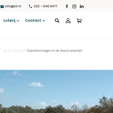
info@jnf.nl
020 – 646 6477
Loterij
Contact
Open
Open
menu
menu
/
JNF
/
Project
/
Overstromingen in de Arava woestijn