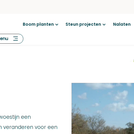
Boom planten
Steun projecten
Nalaten
Open
Open
menu
menu
enu
...
woestijn een
en veranderen voor een