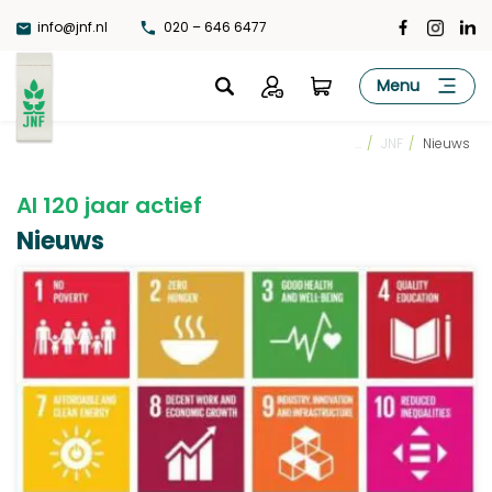
Ga
info@jnf.nl
020 – 646 6477
naar
de
JNF
Menu
inhoud
...
/
JNF
/
Nieuws
Al 120 jaar actief
Nieuws