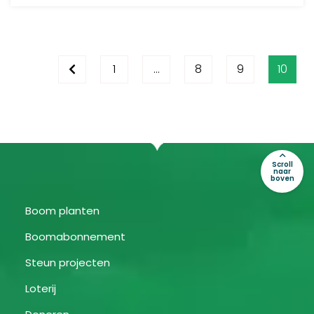
1
…
8
9
10
Scroll
naar
boven
Boom planten
Boomabonnement
Steun projecten
Loterij