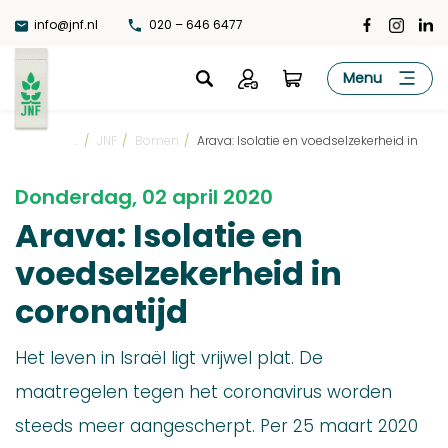
Ga
info@jnf.nl
020 – 646 6477
naar
de
JNF
Menu
inhoud
...
/
JNF
/
Bomen
/
Arava: Isolatie en voedselzekerheid in
Donderdag, 02 april 2020
Arava: Isolatie en
voedselzekerheid in
coronatijd
Het leven in Israël ligt vrijwel plat. De
maatregelen tegen het coronavirus worden
steeds meer aangescherpt. Per 25 maart 2020