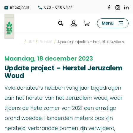
Ga
info@jnf.nl
020 – 646 6477
naar
de
JNF
Menu
inhoud
...
/
JNF
/
Bomen
/
Update projecten – Herstel Jeruzalem
Maandag, 18 december 2023
Update project – Herstel Jeruzalem
Woud
Vele donateurs hebben vorig jaar bijgedragen
aan het herstel van het Jeruzalem woud, waar
tijdens de hete zomer van 2021 een ernstige
brand woedde. Honderden meters bos zijn
hersteld: verbrandde bomen zijn verwijderd,