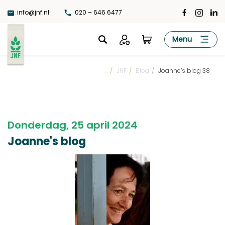
Ga
info@jnf.nl
020 – 646 6477
naar
de
JNF
Menu
inhoud
...
/
JNF
/
Blog
/
Joanne’s blog 38
Donderdag, 25 april 2024
Joanne's blog