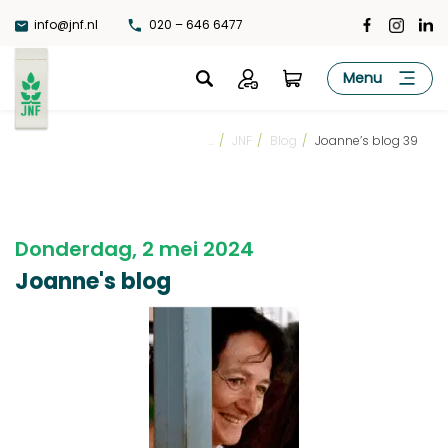
Ga
info@jnf.nl
020 – 646 6477
naar
de
JNF
Menu
inhoud
...
/
JNF
/
Blog
/
Joanne’s blog 39
Donderdag, 2 mei 2024
Joanne's blog