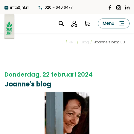
Ga
info@jnf.nl
020 – 646 6477
naar
de
JNF
Menu
inhoud
...
/
JNF
/
Blog
/
Joanne’s blog 30
Donderdag, 22 februari 2024
Joanne's blog