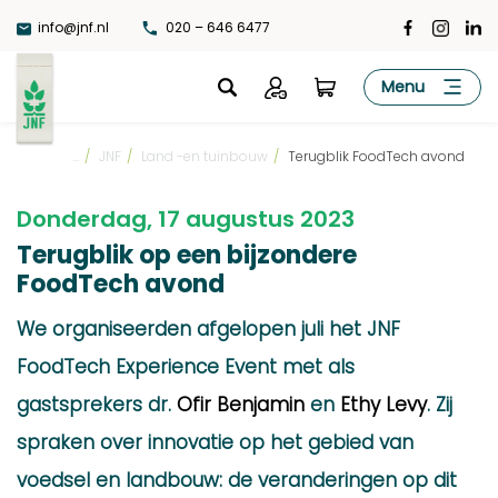
Ga
info@jnf.nl
020 – 646 6477
naar
de
JNF
Menu
inhoud
...
/
JNF
/
Land -en tuinbouw
/
Terugblik FoodTech avond
Donderdag, 17 augustus 2023
Terugblik op een bijzondere
FoodTech avond
We organiseerden afgelopen juli het JNF
FoodTech Experience Event met als
gastsprekers dr.
Ofir Benjamin
en
Ethy Levy
. Zij
spraken over innovatie op het gebied van
voedsel en landbouw: de veranderingen op dit