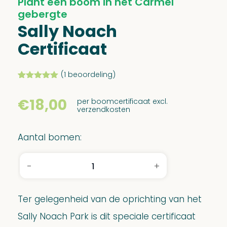
Plant een boom in het Carmel
gebergte
Sally Noach
Certificaat
(
1
beoordeling)
Gewaardeerd
1
5.00
op 5
€
18,00
per boomcertificaat excl.
gebaseerd
verzendkosten
op
klant
waardering
Aantal bomen:
-
+
Sally
Noach
Certificaat
Ter gelegenheid van de oprichting van het
aantal
Sally Noach Park is dit speciale certificaat