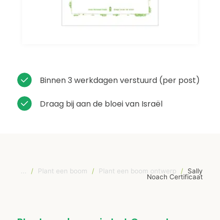
Binnen 3 werkdagen verstuurd (per post)
Draag bij aan de bloei van Israël
...
/
Plant een boom
/
Plant een boom ontwerp
/
Sally
Noach Certificaat