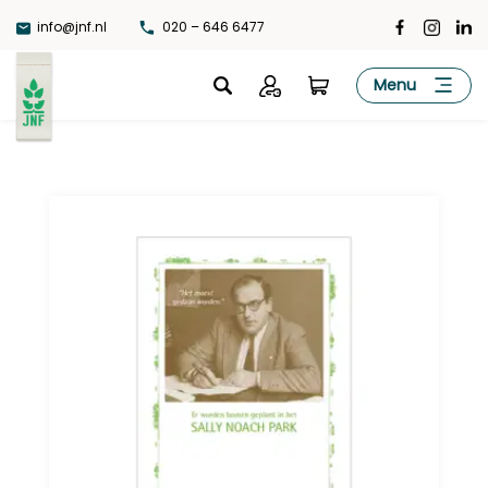
Ga
info@jnf.nl
020 – 646 6477
naar
de
JNF
Menu
inhoud