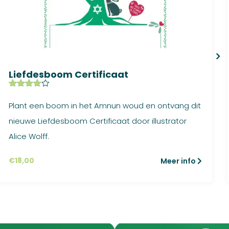
Liefdesboom Certificaat
Gewaardee
7
rd
4.43
Plant een boom in het Amnun woud en ontvang dit
op 5
gebaseer
nieuwe Liefdesboom Certificaat door illustrator
d op
klant
waardering
Alice Wolff.
en
€
18,00
Meer info