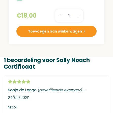
€
18,00
-
+
Sally
Noach
Certificaat
Toevoegen aan winkelwagen
aantal
1 beoordeling voor
Sally Noach
Certificaat
Gewaardeerd
Sonja de Lange
(geverifieerde eigenaar)
–
5
uit 5
24/02/2025
Mooi