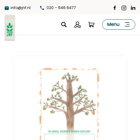
Ga
info@jnf.nl
020 – 646 6477
naar
de
JNF
Menu
inhoud