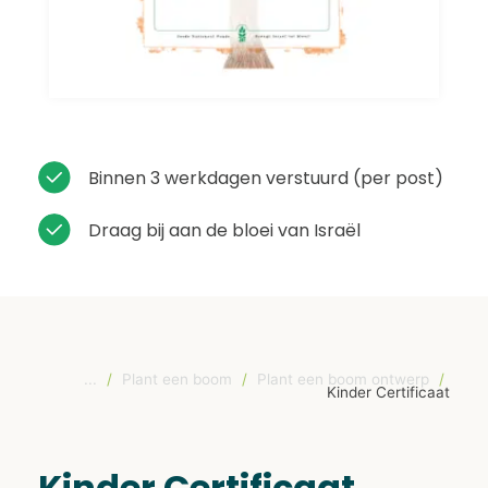
Binnen 3 werkdagen verstuurd (per post)
Draag bij aan de bloei van Israël
...
/
Plant een boom
/
Plant een boom ontwerp
/
Kinder Certificaat
Kinder Certificaat