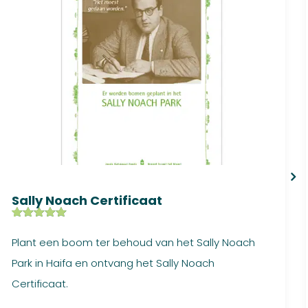
Sally Noach Certificaat
Gewaardeer
1
d
5.00
op
Plant een boom ter behoud van het Sally Noach
5
gebaseerd
Park in Haifa en ontvang het Sally Noach
op
klant
waardering
Certificaat.