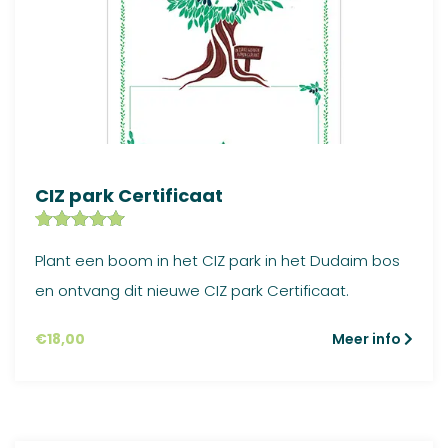
CIZ park Certificaat
Gewaardeer
1
Plant een boom in het CIZ park in het Dudaim bos
d
5.00
op
5
en ontvang dit nieuwe CIZ park Certificaat.
gebaseerd
op
klant
waardering
€
18,00
Meer info