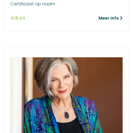
Certificaat op naam
gebaseerd
op
klant
waardering
€
18,00
Meer info