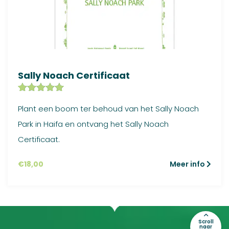
Sally Noach Certificaat
Gewaardeer
1
Plant een boom ter behoud van het Sally Noach
d
5.00
op
5
Park in Haifa en ontvang het Sally Noach
gebaseerd
op
klant
Certificaat.
waardering
€
18,00
Meer info
Scroll
naar