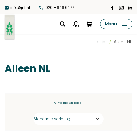
Ga
info@jnf.nl
020 – 646 6477
naar
de
JNF
Menu
inhoud
... / jnf
/
Alleen NL
Alleen NL
6 Producten totaal