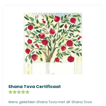
Shana Tova Certificaat
Gewaardeer
1
Wens geliefden Shana Tova met dit Shana Tova
d
5.00
op
5