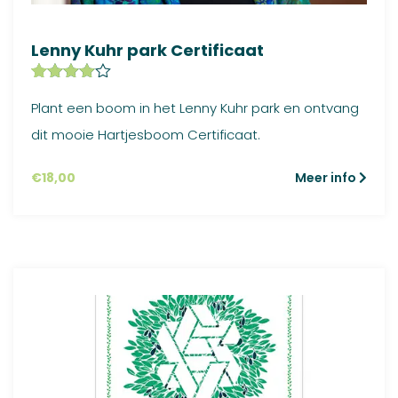
Lenny Kuhr park Certificaat
Gewaardeer
27
Plant een boom in het Lenny Kuhr park en ontvang
d
4.63
op
5
dit mooie Hartjesboom Certificaat.
gebaseerd
op
klant
waardering
€
18,00
Meer info
en