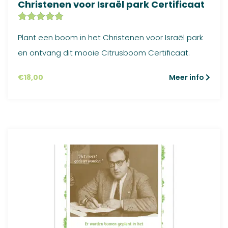
Christenen voor Israël park Certificaat
Gewaardeer
3
Plant een boom in het Christenen voor Israël park
d
5.00
op
5
en ontvang dit mooie Citrusboom Certificaat.
gebaseerd
op
klant
waarderinge
€
18,00
Meer info
n