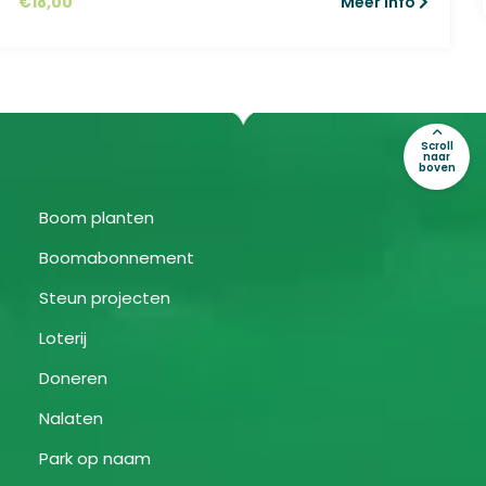
€
18,00
Meer info
Scroll
naar
boven
Boom planten
Boomabonnement
Steun projecten
Loterij
Doneren
Nalaten
Park op naam