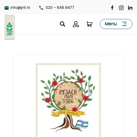
Ga
info@jnf.nl
020 – 646 6477
naar
de
JNF
Menu
inhoud