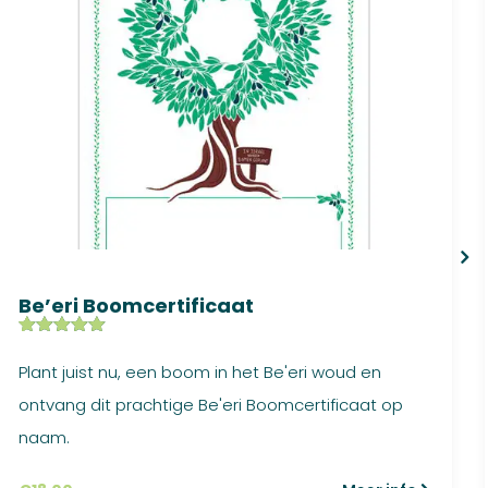
Be’eri Boomcertificaat
Gewaardeer
7
d
5.00
op
Plant juist nu, een boom in het Be'eri woud en
5
gebaseerd
ontvang dit prachtige Be'eri Boomcertificaat op
op
klant
waarderinge
naam.
n