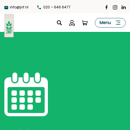
Ga
info@jnf.nl
020 – 646 6477
naar
de
JNF
Menu
inhoud