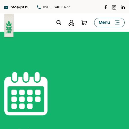
Ga
info@jnf.nl
020 – 646 6477
naar
de
JNF
Menu
inhoud