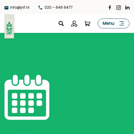
Ga
info@jnf.nl
020 – 646 6477
naar
de
JNF
Menu
inhoud