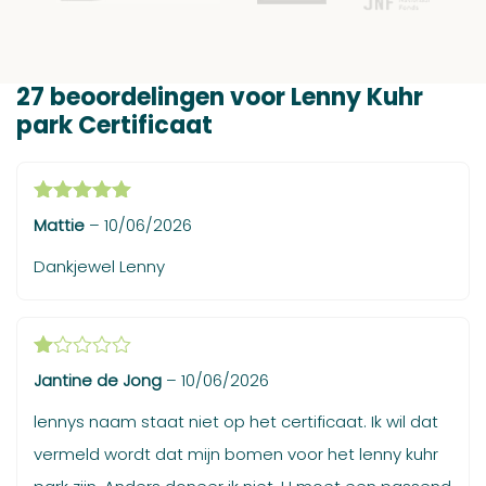
27 beoordelingen voor
Lenny Kuhr
park Certificaat
Gewaardeerd
Mattie
–
10/06/2026
5
uit 5
Dankjewel Lenny
Gewaardeerd
Jantine de Jong
–
10/06/2026
1
uit
lennys naam staat niet op het certificaat. Ik wil dat
5
vermeld wordt dat mijn bomen voor het lenny kuhr