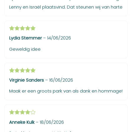
Lenny en Israël plaatsvind. Dat steunen wij van harte
Gewaardeerd
Lydia Stemmer
–
14/06/2026
5
uit 5
Geweldig idee
Gewaardeerd
Virginie Sanders
–
16/06/2026
5
uit 5
Maak er een groots park van als dank en hommage!
Gewaardeerd
Anneke Kulk
–
18/06/2026
4
uit 5