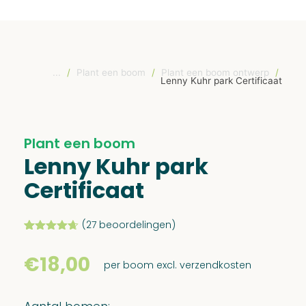
...
/
Plant een boom
/
Plant een boom ontwerp
/
Lenny Kuhr park Certificaat
Plant een boom
Lenny Kuhr park
Certificaat
(
27
beoordelingen)
Gewaardeerd
27
4.63
op 5
€
18,00
gebaseerd
per boom excl. verzendkosten
op
klant
waarderingen