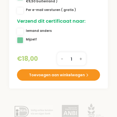
€9,50 buitenland )
Per e-mail versturen ( gratis )
Verzend dit certificaat naar:
Iemand anders
Mijzelf
€
18,00
-
+
Lenny
Kuhr
park
Toevoegen aan winkelwagen
Certificaat
aantal