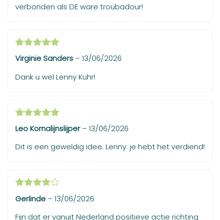
verbonden als DE ware troubadour!
Gewaardeerd
Virginie Sanders
–
13/06/2026
5
uit 5
Dank u wel Lenny Kuhr!
Gewaardeerd
Leo Kornalijnslijper
–
13/06/2026
5
uit 5
Dit is een geweldig idee. Lenny: je hebt het verdiend!
Gewaardeerd
Gerlinde
–
13/06/2026
4
uit 5
Fijn dat er vanuit Nederland positieve actie richting