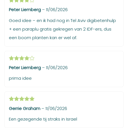
Gewaardeerd
Peter Liemberg
–
11/06/2026
4
uit 5
Goed idee – en ik had nog in Tel Aviv digibetenhulp
+ een paraplu gratis gekregen van 2 IDF-ers, dus
een boom planten kan er wel af.
Gewaardeerd
Peter Liemberg
–
11/06/2026
4
uit 5
prima idee
Gewaardeerd
Gerrie Graham
–
11/06/2026
5
uit 5
Een gezegende tij straks in Israel