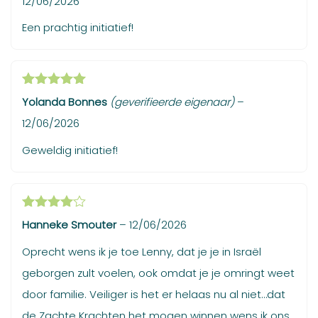
12/06/2026
Een prachtig initiatief!
Gewaardeerd
Yolanda Bonnes
(geverifieerde eigenaar)
–
5
uit 5
12/06/2026
Geweldig initiatief!
Gewaardeerd
Hanneke Smouter
–
12/06/2026
4
uit 5
Oprecht wens ik je toe Lenny, dat je je in Israël
geborgen zult voelen, ook omdat je je omringt weet
door familie. Veiliger is het er helaas nu al niet…dat
de Zachte Krachten het mogen winnen wens ik ons