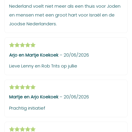
Nederland voelt niet meer als een thuis voor Joden
en mensen met een groot hart voor Israël en de
Joodse Nederlanders.
Gewaardeerd
Arjo en Martje Koekoek
–
20/06/2026
5
uit 5
Lieve Lenny en Rob Trits op jullie
Gewaardeerd
Martje en Arjo Koekoek
–
20/06/2026
5
uit 5
Prachtig initiatief