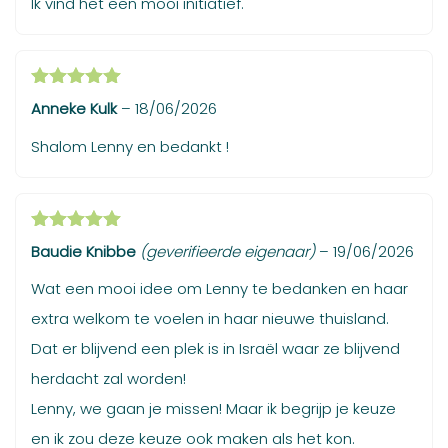
Ik vind het een mooi initiatief.
Gewaardeerd
Anneke Kulk
–
18/06/2026
5
uit 5
Shalom Lenny en bedankt !
Gewaardeerd
Baudie Knibbe
(geverifieerde eigenaar)
–
19/06/2026
5
uit 5
Wat een mooi idee om Lenny te bedanken en haar
extra welkom te voelen in haar nieuwe thuisland.
Dat er blijvend een plek is in Israël waar ze blijvend
herdacht zal worden!
Lenny, we gaan je missen! Maar ik begrijp je keuze
en ik zou deze keuze ook maken als het kon.