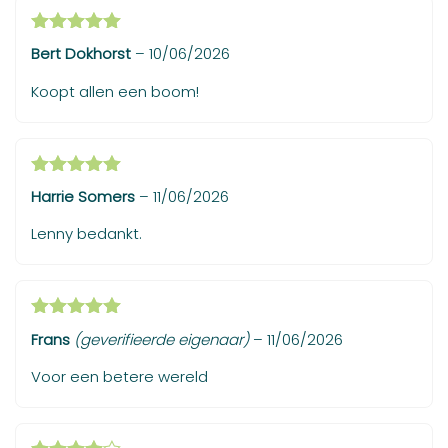
Gewaardeerd
Bert Dokhorst
–
10/06/2026
5
uit 5
Koopt allen een boom!
Gewaardeerd
Harrie Somers
–
11/06/2026
5
uit 5
Lenny bedankt.
Gewaardeerd
Frans
(geverifieerde eigenaar)
–
11/06/2026
5
uit 5
Voor een betere wereld