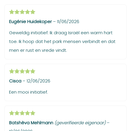
Gewaardeerd
Eugénie Huidekoper
–
11/06/2026
5
uit 5
Geweldig initiatief. Ik draag Israël een warm hart
toe. Ik hoop dat het park mensen verbindt en dat
men er rust en vrede vindt.
Gewaardeerd
Cisca
–
12/06/2026
5
uit 5
Een mooi initiatief.
Gewaardeerd
Batshèva Mehlmann
(geverifieerde eigenaar)
–
5
uit 5