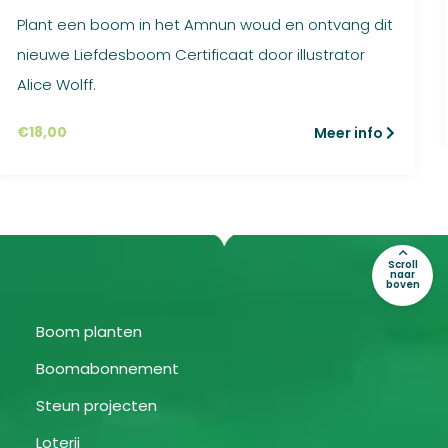
Gewaardee
7
rd
4.43
Plant een boom in het Amnun woud en ontvang dit
op 5
gebaseer
nieuwe Liefdesboom Certificaat door illustrator
d op
klant
waardering
Alice Wolff.
en
€
18,00
Meer info
Scroll
naar
boven
Boom planten
Boomabonnement
Steun projecten
Loterij