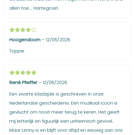
allen toe…. Hartegroet.
Gewaardeerd
Hoogendoorn
–
12/06/2026
4
uit 5
Toppie
Gewaardeerd
René Pfeiffer
–
12/06/2026
5
uit 5
Een zwarte bladzijde is geschreven in onze
Nederlandse geschiedenis. Een muzikaal icoon is
gevlucht om nooit meer terug te keren. Het geeft
mij letterlijk en figuurlijk een unheimisch gevoel..
Maar Lenny is en blijft voor altijd en eeuwig aan ons