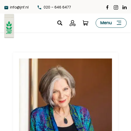
Ga
info@jnf.nl
020 – 646 6477
naar
de
JNF
Menu
inhoud