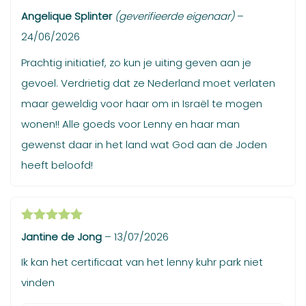
Gewaardeerd
Angelique Splinter
(geverifieerde eigenaar)
–
5
uit 5
24/06/2026
Prachtig initiatief, zo kun je uiting geven aan je
gevoel. Verdrietig dat ze Nederland moet verlaten
maar geweldig voor haar om in Israël te mogen
wonen!! Alle goeds voor Lenny en haar man
gewenst daar in het land wat God aan de Joden
heeft beloofd!
Gewaardeerd
Jantine de Jong
–
13/07/2026
5
uit 5
Ik kan het certificaat van het lenny kuhr park niet
vinden