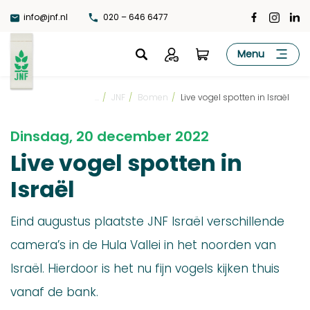
Ga
info@jnf.nl
020 – 646 6477
naar
de
JNF
Menu
inhoud
...
/
JNF
/
Bomen
/
Live vogel spotten in Israël
Dinsdag, 20 december 2022
Live vogel spotten in
Israël
Eind augustus plaatste JNF Israël verschillende
camera’s in de Hula Vallei in het noorden van
Israël. Hierdoor is het nu fijn vogels kijken thuis
vanaf de bank.