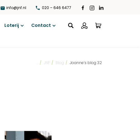
info@jnf.nl
020 – 646 6477
Loterij
Contact
Open
Open
menu
menu
...
/
JNF
/
Blog
/
Joanne’s blog 32