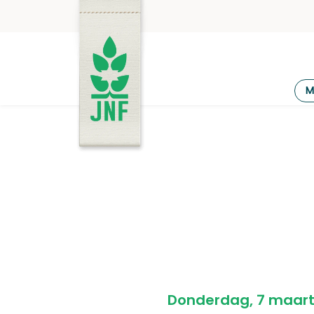
Ga
naar
de
inhoud
JNF
M
Donderdag, 7 maart