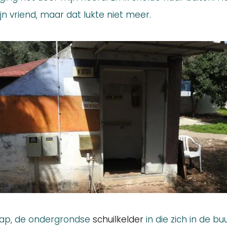
n vriend, maar dat lukte niet meer.
 trap, de ondergrondse
schuilkelder
in die zich in de bu