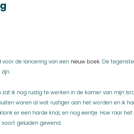
og
d voor de lancering van een
nieuw boek
. De tegenste
zijn.
at ik nog rustig te werken in de kamer van mijn Isra
s buiten waren al wat rustiger aan het worden en ik h
onk er een harde knal, en nog eentje. Hoe raar het oo
 soort geluiden gewend.