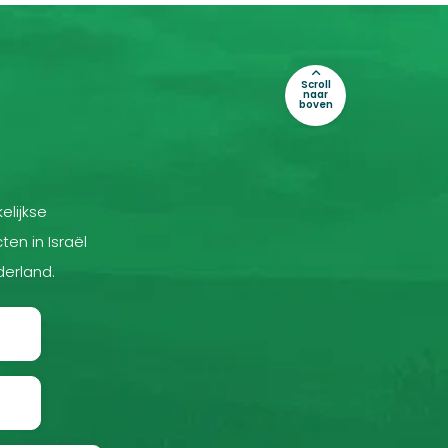
Scroll
naar
boven
elijkse
ten in Israël
derland.