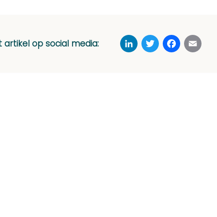
LinkedIn
Twitter
Faceboo
Ema
t artikel op social media: