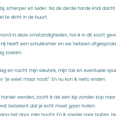
j, scherper en luider. Na de derde harde knal dacht ik
l te dicht in de buurt.
ord in deze omstandigheden, hol ik in dit soort geval
 Hij heeft een schuilkamer en we hebben afgesproken
g zoeken.
ag en nacht mijn sleutels, mijn tas en eventuele spu
r “je weet maar nooit”. En nu kon ik niets vinden.
s harder werden, zocht ik als een kip zonder kop naar 
 wat betekent dat je echt moet gaan hollen.
ging het door mijn hoofd. En ik snelde naar buiten. H