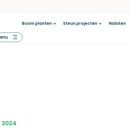
Boom planten
Steun projecten
Nalaten
Open
Open
menu
menu
enu
 2024