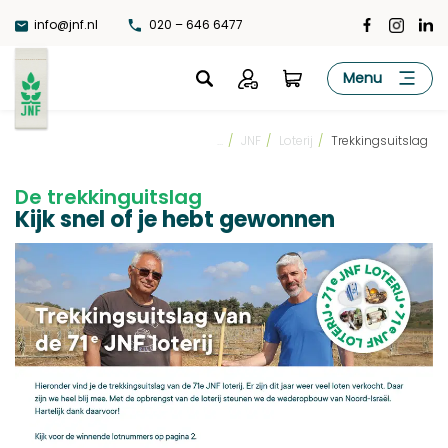
Ga
info@jnf.nl
020 – 646 6477
naar
de
JNF
Menu
inhoud
...
/
JNF
/
Loterij
/
Trekkingsuitslag
De trekkinguitslag
Kijk snel of je hebt gewonnen