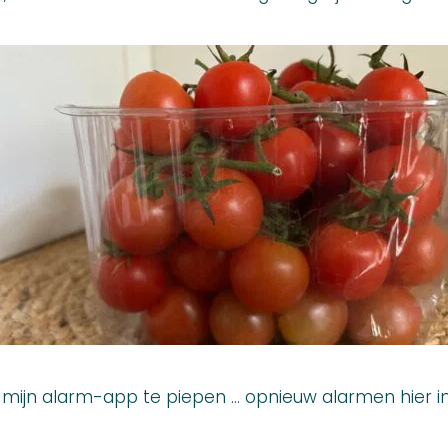
mijn alarm-app te piepen … opnieuw alarmen hier in