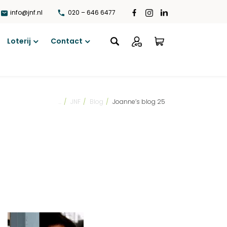
info@jnf.nl
020 – 646 6477
Loterij
Contact
Open
Open
menu
menu
...
/
JNF
/
Blog
/
Joanne’s blog 25