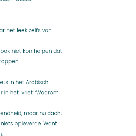
r het leek zelfs van
t ook niet kon helpen dat
stappen.
ets in het Arabisch
 in het Ivriet: ‘Waarom
ttendheid, maar nu dacht
 niets opleverde. Want
n.