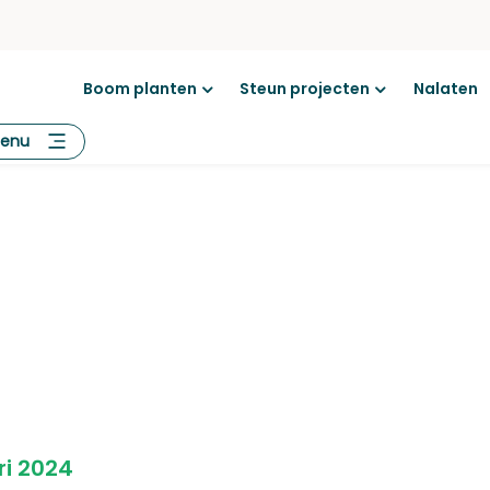
Boom planten
Steun projecten
Nalaten
Open
Open
menu
menu
enu
ri 2024