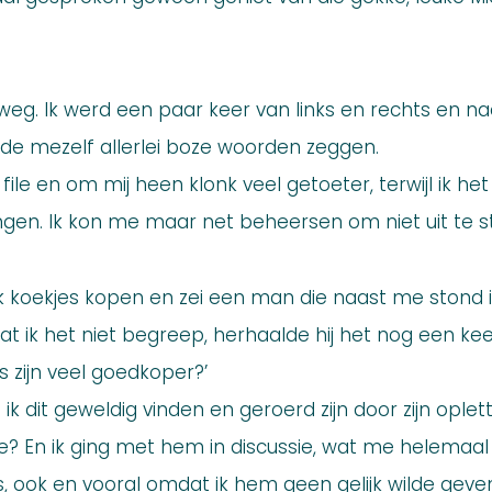
eg. Ik werd een paar keer van links en rechts en naa
rde mezelf allerlei boze woorden zeggen.
 file en om mij heen klonk veel getoeter, terwijl ik he
ingen. Ik kon me maar net beheersen om niet uit te 
k koekjes kopen en zei een man die naast me stond i
at ik het niet begreep, herhaalde hij het nog een keer
s zijn veel goedkoper?’
k dit geweldig vinden en geroerd zijn door zijn ople
ee? En ik ging met hem in discussie, wat me helemaal
, ook en vooral omdat ik hem geen gelijk wilde geve