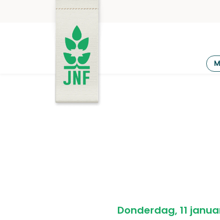
Ga
naar
de
inhoud
JNF
M
Donderdag, 11 janua