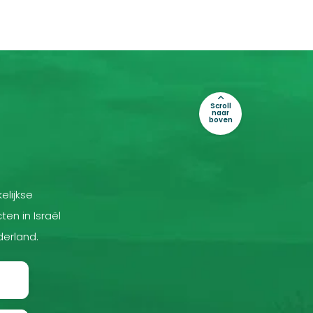
Scroll
naar
boven
elijkse
ten in Israël
derland.