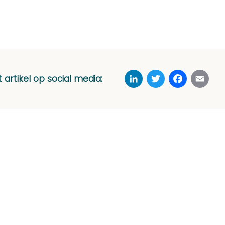
LinkedIn
Twitter
Faceboo
Ema
t artikel op social media: