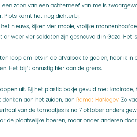
je: een zoon van een achterneef van me is zwaargewon
. Plots komt het nog dichterbij.
 het nieuws, kijken vier mooie, vrolijke mannenhoofden
t er weer vier soldaten zijn gesneuveld in Gaza. Het is 
iten loop om iets in de afvalbak te gooien, hoor ik in 
en. Het blijft onrustig hier aan de grens.
ppen uit. Bij het plastic bakje gevuld met knalrode, h
k denken aan het zuiden, aan
Ramat HaNegev
. Zo va
 verhaal van de tomaatjes is na 7 oktober anders ge
or de plaatselijke boeren, maar onder anderen door