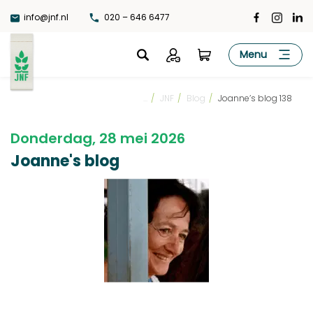
Ga
info@jnf.nl
020 – 646 6477
naar
de
JNF
Menu
inhoud
...
/
JNF
/
Blog
/
Joanne’s blog 138
Donderdag, 28 mei 2026
Joanne's blog