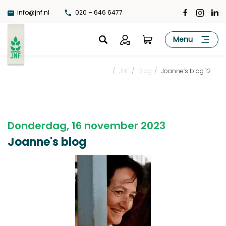
Ga
info@jnf.nl
020 – 646 6477
naar
de
JNF
Menu
inhoud
...
/
JNF
/
Blog
/
Joanne’s blog 12
Donderdag, 16 november 2023
Joanne's blog