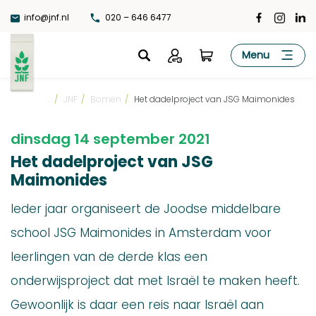
Ga
info@jnf.nl
020 – 646 6477
naar
de
JNF
Menu
inhoud
...
/
JNF
/
Bomen
/
Het dadelproject van JSG Maimonides
dinsdag 14 september 2021
Het dadelproject van JSG
Maimonides
Ieder jaar organiseert de Joodse middelbare
school JSG Maimonides in Amsterdam voor
leerlingen van de derde klas een
onderwijsproject dat met Israël te maken heeft.
Gewoonlijk is daar een reis naar Israël aan