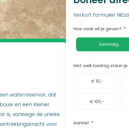
Verkort formulier Nitz
Hoe vaak wil je geven?
*
Eenmalig
Met welk bedrag steun je
€ 10,-
en waterreservoir, dat
€ 100,-
dbouw en een kleiner
oir is, vanwege de unieke
Aanhef
*
antrekkingskracht voor