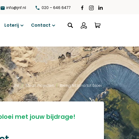
info@jnf.nl
020 – 646 6477
Loterij
Contact
Open
Open
menu
menu
...
/
JNF
/
Steun Projecten
/
Breng Nitzana tot bloei
bloei met jouw bijdrage!
ct