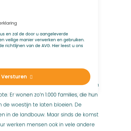
rklaring
eus en zal de door u aangeleverde
en veilige manier verwerken en gebruiken.
e richtlijnen van de AVG. Hier leest u ons
itzana?
Versturen
en gebied in de Negev woestijn, gelegen
e. Er wonen zo’n 1.000 families, die hun
e woestijn te laten bloeien. De
 in de landbouw. Maar sinds de komst
uur werken mensen ook in vele andere