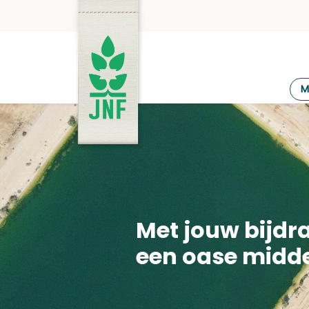
Ga
naar
de
inhoud
JNF
M
Met jouw bijdr
een oase midde