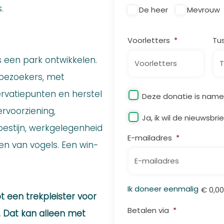
.
De heer
Mevrouw
Voorletters
*
Tu
 een park ontwikkelen.
 bezoekers, met
Organisatie
rvatiepunten en herstel
Deze donatie is name
rvoorziening,
Nieuwsbrief
Ja, ik wil de nieuwsbr
woestijn, werkgelegenheid
E-mailadres
*
en van vogels. Een win-
Totaa
Ik doneer eenmalig
€ 0,00
t een trekpleister voor
iDeal
Betalen via
*
. Dat kan alleen met