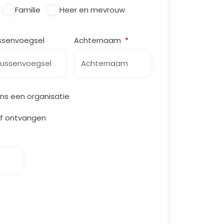
Familie
Heer en mevrouw
ssenvoegsel
Achternaam
*
ns een organisatie
ief ontvangen
l