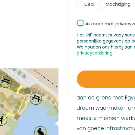
iDeal
Machtiging
Privacy
*
Akkoord met privacyve
Het JNF neemt privacy seri
persoonlijke gegevens op e
We houden ons hierbij aan d
privacyverklaring
.
Waar ligt N
Nitzana is een afgeleg
aan de grens met Egypt
droom waarmaken om d
meeste mensen werken
van goede infrastruct