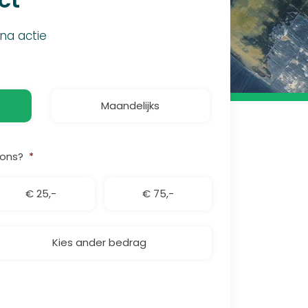
ana actie
Maandelijks
 ons?
*
€ 25,-
€ 75,-
Kies ander bedrag