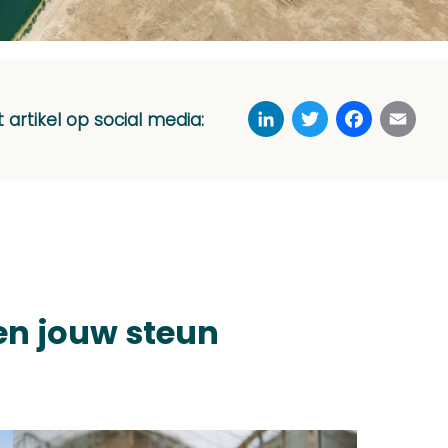
LinkedIn
Twitter
Faceboo
Ema
t artikel op social media:
en jouw steun