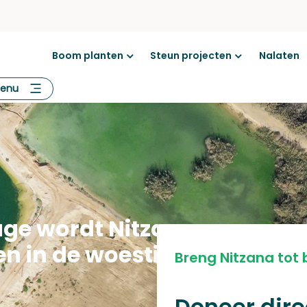
Boom planten
Steun projecten
Nalaten
Open
Open
menu
menu
enu
age wordt Nitzana
n in de woestijn
Breng Nitzana tot 
Doneer dire