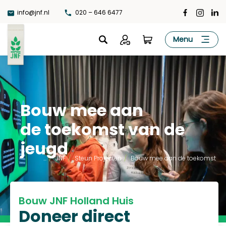
Ga
info@jnf.nl
020 – 646 6477
naar
de
JNF
Menu
inhoud
Bouw mee aan
de toekomst van de
jeugd
...
/
JNF
/
Steun Projecten
/
Bouw mee aan de toekomst
Bouw JNF Holland Huis
Doneer direct