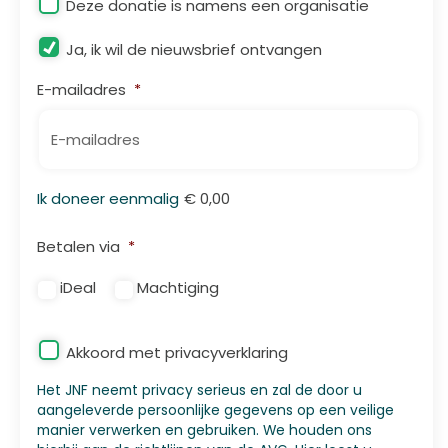
Deze donatie is namens een organisatie
Nieuwsbrief
Ja, ik wil de nieuwsbrief ontvangen
E-mailadres
*
Totaal
Ik doneer eenmalig
€ 0,00
iDeal
Betalen via
*
iDeal
Machtiging
Privacy
*
Akkoord met privacyverklaring
Het JNF neemt privacy serieus en zal de door u
aangeleverde persoonlijke gegevens op een veilige
manier verwerken en gebruiken. We houden ons