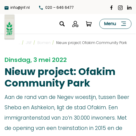
Ga
info@jnf.nl
020 – 646 6477
naar
de
JNF
Menu
inhoud
...
/
JNF
/
Bomen
/
Nieuw project: Ofakim Community Park
Dinsdag, 3 mei 2022
Nieuw project: Ofakim
Community Park
Aan de rand van de Negev woestijn, tussen Beer
Sheba en Ashkelon, ligt de stad Ofakim. Een
immigrantenstad van zo’n 30.000 inwoners. Met
de opening van een treinstation in 2015 en de