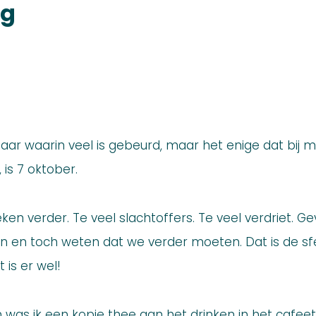
og
 jaar waarin veel is gebeurd, maar het enige dat bij mij
n, is 7 oktober.
eken verder. Te veel slachtoffers. Te veel verdriet. 
n en toch weten dat we verder moeten. Dat is de sfe
 is er wel!
as ik een kopje thee aan het drinken in het cafeetj