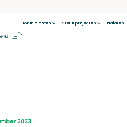
Boom planten
Steun projecten
Nalaten
Open
Open
menu
menu
enu
ember 2023