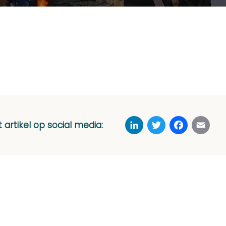
LinkedIn
Twitter
Faceboo
Ema
t artikel op social media: