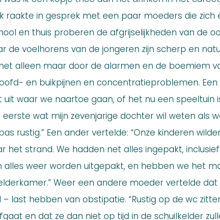
 Ik raakte in gesprek met een paar moeders die zi
ool en thuis proberen de afgrijselijkheden van de oor
 de voelhorens van de jongeren zijn scherp en natuu
 is het alleen maar door de alarmen en de boemiem va
Hoofd- en buikpijnen en concentratieproblemen. Ee
t uit waar we naartoe gaan, of het nu een speeltuin i
eerste wat mijn zevenjarige dochter wil weten als we
e pas rustig.” Een ander vertelde: “Onze kinderen wil
het strand. We hadden net alles ingepakt, inclusief
n alles weer worden uitgepakt, en hebben we het maa
elderkamer.” Weer een andere moeder vertelde dat a
d – last hebben van obstipatie. “Rustig op de wc zitten
aat en dat ze dan niet op tijd in de schuilkelder zulle