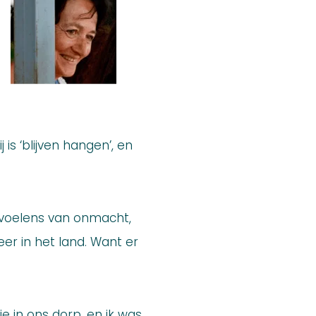
 is ‘blijven hangen’, en
Gevoelens van onmacht,
er in het land. Want er
e in ons dorp, en ik was