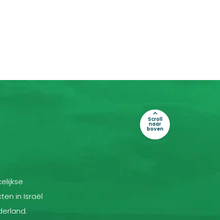
Scroll
naar
boven
elijkse
ten in Israël
derland.