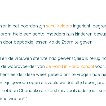
n
 hier in het noorden zijn
schuilkelders
ingericht, begre
Daarom hield een aantal moeders hun kinderen bewu
n door bepaalde lessen via de Zoom te geven.
en de vrouwen sterkte had gewenst, liep ik terug na
n, de woordvoerder van
de Hand in Hand School
voor 
had hem eerder deze week gebeld om te vragen hoe het
len zijn gewoon open en, zoals we dat altijd doen, pr
we hebben Chanoeka en Kerstmis, zoals ieder jaar, sa
ime wapen!’ ”