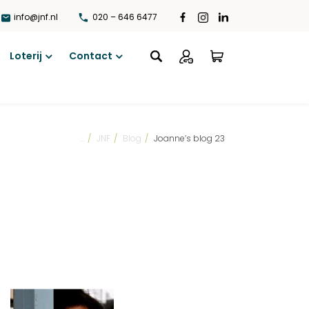
info@jnf.nl
020 – 646 6477
Loterij
Contact
Open
Open
menu
menu
...
/
JNF
/
Blog
/
Joanne’s blog 23