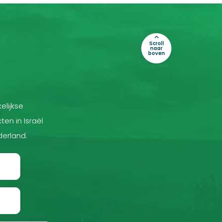
Scroll
naar
boven
elijkse
ten in Israël
derland.