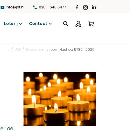
info@jnf.nl
020 – 646 6477
Loterij
Contact
Open
Open
menu
menu
...
/
JNF
/
Evenement
/
Jom Hashoa 5785 | 2025
ver de