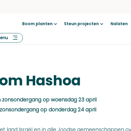
Boom planten
Steun projecten
Nalaten
Open
Open
menu
menu
enu
om Hashoa
 zonsondergang op woens
dag
23 april
 zonsondergang op
donderdag
24 april
het land Israël en in alle Joodse gemeenschappen o