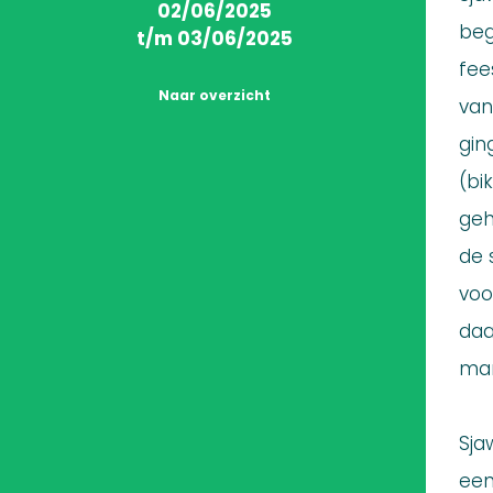
02/06/2025
beg
t/m 03/06/2025
fee
Naar overzicht
van
gin
(bi
geh
de 
voo
daa
man
Sja
een