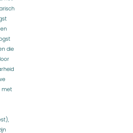
arisch
gst
ren
ogst
en die
door
arheid
 we
g met
st),
ijn