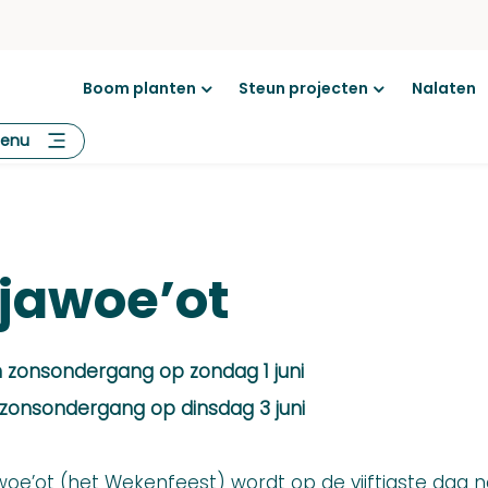
Boom planten
Steun projecten
Nalaten
Open
Open
menu
menu
enu
jawoe’ot
 zonsondergang op zondag 1 juni
 zonsondergang op dinsdag 3 juni
woe’ot (het Wekenfeest) wordt op de vijftigste dag n