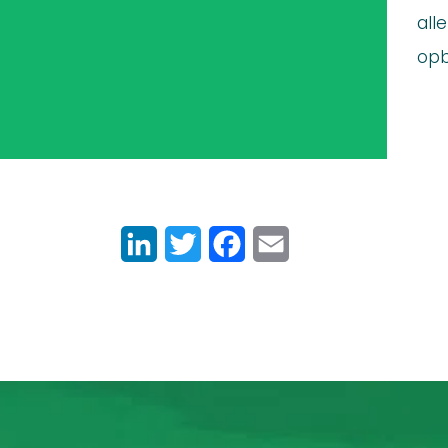
all
opb
LinkedIn
Twitter
Facebook
Email