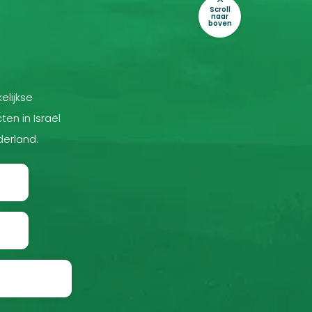
Scroll
naar
boven
elijkse
ten in Israël
derland.