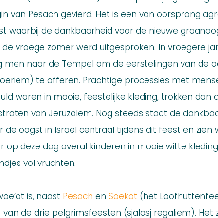
in van Pesach gevierd. Het is een van oorsprong agr
st waarbij de dankbaarheid voor de nieuwe graanoo
 de vroege zomer werd uitgesproken. In vroegere ja
g men naar de Tempel om de eerstelingen van de o
koeriem) te offeren. Prachtige processies met mens
uld waren in mooie, feestelijke kleding, trokken dan 
straten van Jeruzalem. Nog steeds staat de dankba
r de oogst in Israël centraal tijdens dit feest en zien
r op deze dag overal kinderen in mooie witte kledin
djes vol vruchten.
woe’ot is, naast
Pesach
en
Soekot
(het Loofhuttenfee
 van de drie pelgrimsfeesten (sjalosj regaliem). Het z