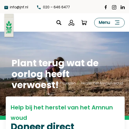
Ga
info@jnf.nl
020 – 646 6477
naar
de
JNF
Menu
inhoud
Plant terug wat de
oorlog heeft
verwoest!
...
/
JNF
/
Steun Projecten
/
Herstel het Amnun woud
Help bij het herstel van het Amnun
woud
Doneer direct