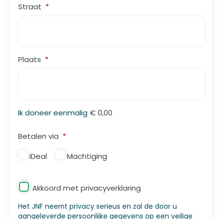
Straat
*
Plaats
*
Totaal
Ik doneer eenmalig
€ 0,00
iDeal
Betalen via
*
iDeal
Machtiging
Privacy
*
Akkoord met privacyverklaring
Het JNF neemt privacy serieus en zal de door u
aangeleverde persoonlijke gegevens op een veilige