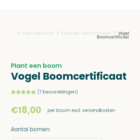
...
/
Plant een boom
/
Plant een boom ontwerp
/
Vogel
Boomcertificaat
Plant een boom
Vogel Boomcertificaat
(
7
beoordelingen)
Gewaardeerd
7
5.00
op 5
€
18,00
gebaseerd
per boom excl. verzendkosten
op
klant
waarderingen
Aantal bomen: