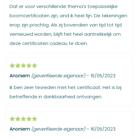
Dat er voor verschillende thema’s toepasselijke
boomcertificaten zijn, vind ik heel fijn. De tekeningen
erop zijn prachtig. Als zij bovendien van tijd tot tijd
vernieuwd worden, blijft het heel aantrekkelijk om
deze certificaten cadeau te doen.
Gewaardeerd
Anoniem
(geverifieerde eigenaar)
–
16/05/2023
5
uit 5
Ik ben zeer tevreden met het certificaat. Het is bij
betreffende in dankbaarheid ontvangen.
Gewaardeerd
Anoniem
(geverifieerde eigenaar)
–
16/05/2023
5
uit 5