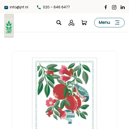
Ga
info@jnf.nl
020 – 646 6477
naar
de
JNF
Menu
inhoud