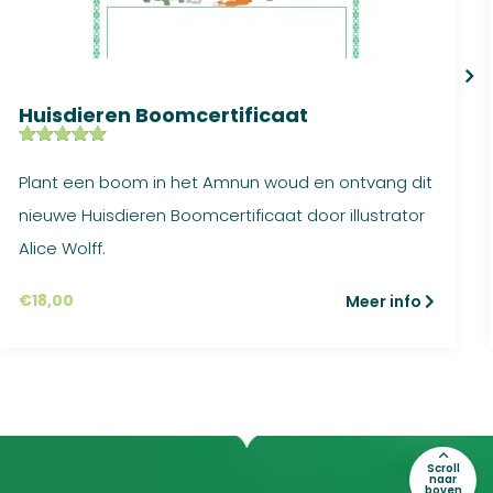
Huisdieren Boomcertificaat
Gewaardeer
1
d
5.00
op
Plant een boom in het Amnun woud en ontvang dit
5
gebaseerd
nieuwe Huisdieren Boomcertificaat door illustrator
op
klant
waardering
Alice Wolff.
€
18,00
Meer info
Scroll
naar
boven