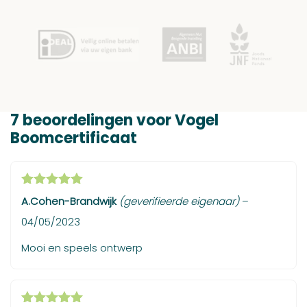
7 beoordelingen voor
Vogel
Boomcertificaat
Gewaardeerd
A.Cohen-Brandwijk
(geverifieerde eigenaar)
–
5
uit 5
04/05/2023
Mooi en speels ontwerp