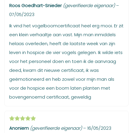
Gewaardeerd
Roos Goedhart-Snieder
(geverifieerde eigenaar)
–
5
uit 5
07/05/2023
Ik vind het vogelboomcertificaat heel erg mooi. Er zit
een klein verhaaltje aan vast. Mijn man inmiddels
helaas overleden, heeft de laatste week van zijn
leven in hospice de vier vogels gelegen. Ik wilde iets
voor het personeel doen en toen ik de aanvraag
deed, kwam dit nieuwe certificaat, ik was
geëmotioneerd en heb zowel voor mijn man als
voor de hospice een boom laten planten met
bovengenoemd certificaat, geweldig
Gewaardeerd
Anoniem
(geverifieerde eigenaar)
–
16/05/2023
5
uit 5