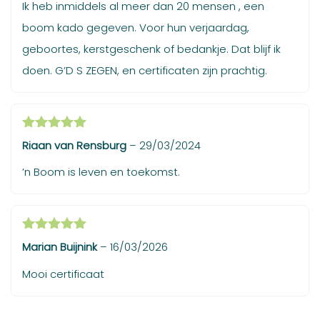
Ik heb inmiddels al meer dan 20 mensen , een
boom kado gegeven. Voor hun verjaardag,
geboortes, kerstgeschenk of bedankje. Dat blijf ik
doen. G’D S ZEGEN, en certificaten zijn prachtig.
Gewaardeerd
Riaan van Rensburg
–
29/03/2024
5
uit 5
’n Boom is leven en toekomst.
Gewaardeerd
Marian Buijnink
–
16/03/2026
5
uit 5
Mooi certificaat