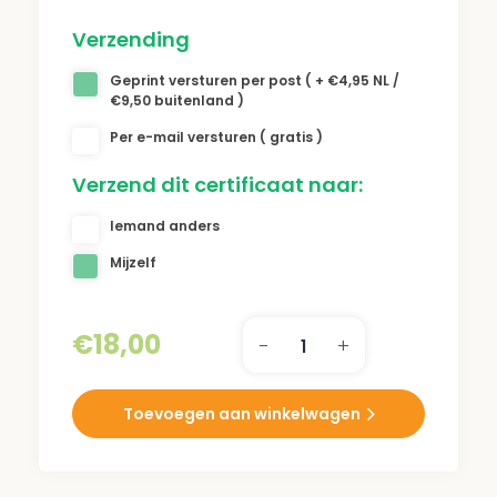
Verzending
Geprint versturen per post ( + €4,95 NL /
€9,50 buitenland )
Per e-mail versturen ( gratis )
Verzend dit certificaat naar:
Iemand anders
Mijzelf
€
18,00
-
+
Vogel
Boomcertificaat
aantal
Toevoegen aan winkelwagen