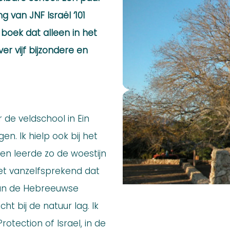
 van JNF Israël ‘101
 boek dat alleen in het
r vijf bijzondere en
ar de veldschool in Ein
n. Ik hielp ook bij het
n leerde zo de woestijn
et vanzelfsprekend dat
aan de Hebreeuwse
ht bij de natuur lag. Ik
rotection of Israel, in de