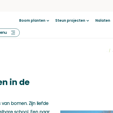
Boom planten
Steun projecten
Nalaten
Open
Open
menu
menu
enu
...
/
n in de
 van bomen. Zijn liefde
elbare school. Een paar