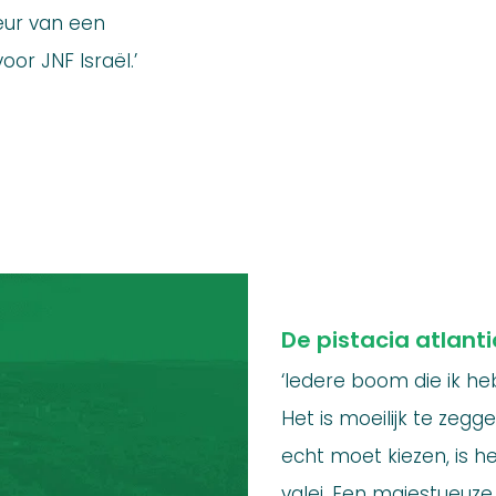
teur van een
oor JNF Israël.’
De pistacia atlant
‘Iedere boom die ik heb
Het is moeilijk te zegge
echt moet kiezen, is he
valei. Een majestueuze