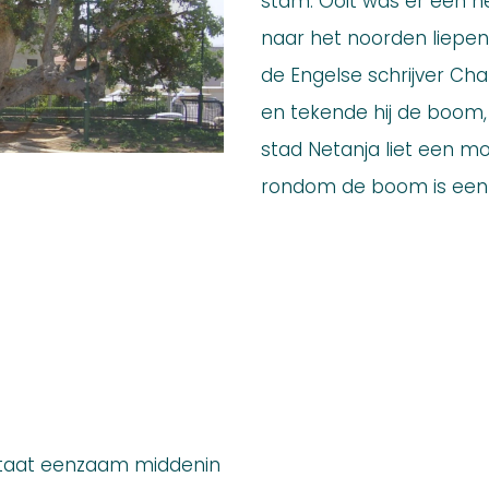
stam. Ooit was er een h
naar het noorden liepen,
de Engelse schrijver Cha
en tekende hij de boom,
stad Netanja liet een m
rondom de boom is een 
 staat eenzaam middenin