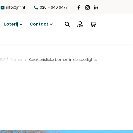
info@jnf.nl
020 – 646 6477
Loterij
Contact
Open
Open
menu
menu
JNF
/
Bomen
/
Karakteristieke bomen in de spotlights