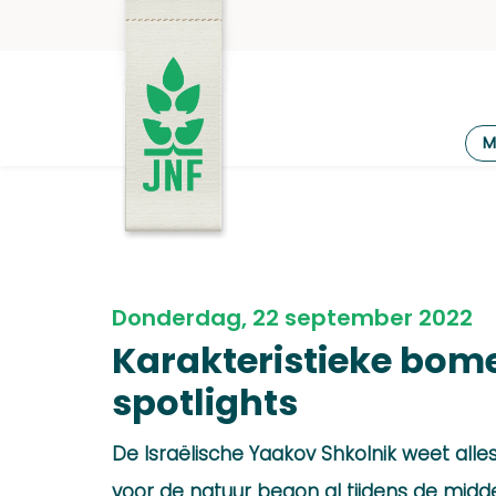
Ga
naar
de
inhoud
JNF
M
Donderdag, 22 september 2022
Karakteristieke bome
spotlights
De Israëlische Yaakov Shkolnik weet alles
voor de natuur begon al tijdens de midd