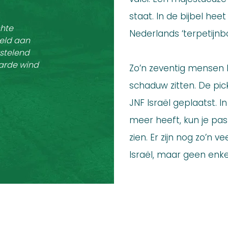
staat. In de bijbel hee
chte
Nederlands ‘terpetijnb
teld aan
stelend
harde wind
Zo’n zeventig mensen k
schaduw zitten. De pick
JNF Israël geplaatst. 
meer heeft, kun je pas
zien. Er zijn nog zo’n 
Israël, maar geen enkel