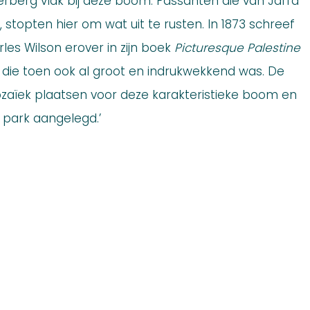
erberg vlak bij deze boom. Passanten die van Jaffa
 stopten hier om wat uit te rusten. In 1873 schreef
rles Wilson erover in zijn boek
Picturesque Palestine
 die toen ook al groot en indrukwekkend was. De
ozaïek plaatsen voor deze karakteristieke boom en
park aangelegd.’