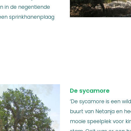
 in de negentiende
 een sprinkhanenplaag
De sycamore
‘De sycamore is een wil
buurt van Netanja en h
mooie speelplek voor ki