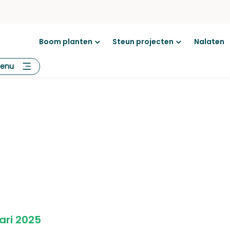
Boom planten
Steun projecten
Nalaten
Open
Open
menu
menu
enu
ari 2025