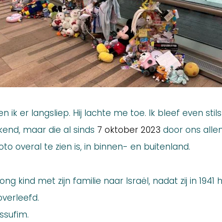
en ik er langsliep. Hij lachte me toe. Ik bleef even st
kend, maar die al sinds
7 oktober 2023
door ons allen
to overal te zien is, in binnen- en buitenland.
ng kind met zijn familie naar Israël, nadat zij in 194
overleefd.
ssufim.