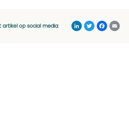
LinkedIn
Twitter
Faceboo
Ema
t artikel op social media: