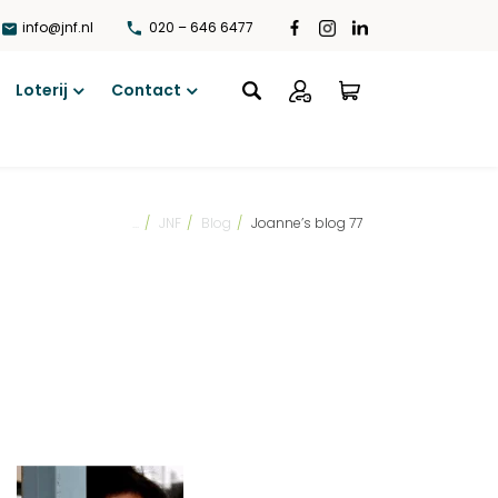
info@jnf.nl
020 – 646 6477
Loterij
Contact
Open
Open
menu
menu
...
/
JNF
/
Blog
/
Joanne’s blog 77