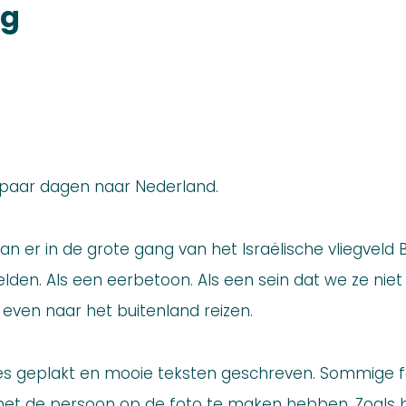
og
 paar dagen naar Nederland.
an er in de grote gang van het Israëlische vliegveld
elden. Als een eerbetoon. Als een sein dat we ze ni
e even naar het buitenland reizen.
fjes geplakt en mooie teksten geschreven. Sommige fo
e met de persoon op de foto te maken hebben. Zoals bi