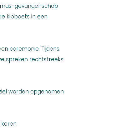
n Hamas-gevangenschap
 de kibboets in een
een ceremonie. Tijdens
we spreken rechtstreeks
jn ziel worden opgenomen
 keren.