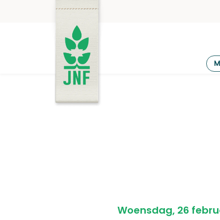
Ga
naar
de
inhoud
JNF
M
Woensdag, 26 febru