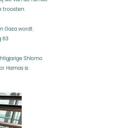
e troosten.
 in Gaza wordt
g 63
htigjarige Shlomo
or Hamas is