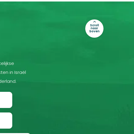
Scroll
naar
boven
elijkse
ten in Israël
derland.