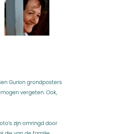
 Ben Gurion grondposters
et mogen vergeten. Ook,
to’s zijn omringd door
j die van de familie