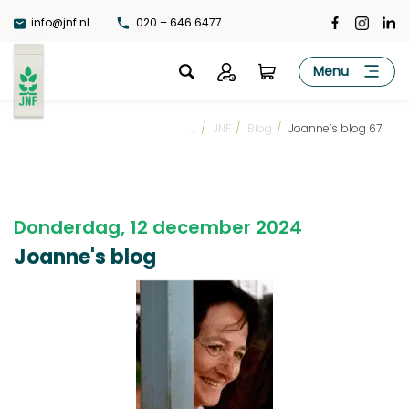
Ga
info@jnf.nl
020 – 646 6477
naar
de
JNF
Menu
inhoud
...
/
JNF
/
Blog
/
Joanne’s blog 67
Donderdag, 12 december 2024
Joanne's blog