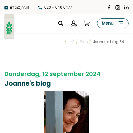
Ga
info@jnf.nl
020 – 646 6477
naar
de
JNF
Menu
inhoud
...
/
JNF
/
Blog
/
Joanne’s blog 54
Donderdag, 12 september 2024
Joanne's blog