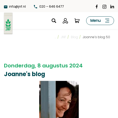
Ga
info@jnf.nl
020 – 646 6477
naar
de
JNF
Menu
inhoud
...
/
JNF
/
Blog
/
Joanne’s blog 50
Donderdag, 8 augustus 2024
Joanne's blog