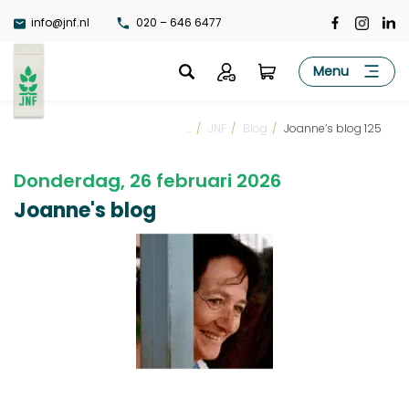
Ga
info@jnf.nl
020 – 646 6477
naar
de
JNF
Menu
inhoud
...
/
JNF
/
Blog
/
Joanne’s blog 125
Donderdag, 26 februari 2026
Joanne's blog