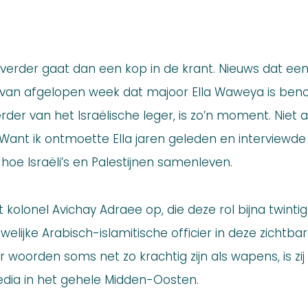
verder gaat dan een kop in de krant. Nieuws dat een 
s van afgelopen week dat majoor Ella Waweya is be
der van het Israëlische leger, is zo’n moment. Niet a
. Want ik ontmoette Ella jaren geleden en interviewd
hoe Israëli’s en Palestijnen samenleven.
kolonel Avichay Adraee op, die deze rol bijna twintig j
lijke Arabisch-islamitische officier in deze zichtbar
ar woorden soms net zo krachtig zijn als wapens, is zi
edia in het gehele Midden-Oosten.