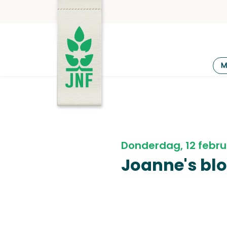
Ga
naar
de
inhoud
JNF
M
Donderdag, 12 febru
Joanne's bl