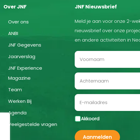
Over JNF
JNF Nieuwsbrief
Meld je aan voor onze 2-wek
Over ons
nieuwsbrief over onze projec
ANBI
en andere activiteiten in Ne
JNF Gegevens
Jaarverslag
JNF Experience
Magazine
Team
Werken Bij
Agenda
Akkoord
Veelgestelde vragen
Aanmelden