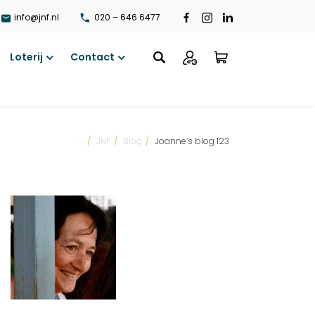
info@jnf.nl
020 – 646 6477
Loterij
Contact
Open
Open
menu
menu
...
/
JNF
/
Blog
/
Joanne’s blog 123