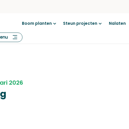
Boom planten
Steun projecten
Nalaten
Open
Open
menu
menu
enu
ari 2026
og