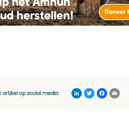
LinkedIn
Twitter
Faceboo
Ema
t artikel op social media: