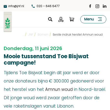
Ga
info@jnf.nl
020 – 646 6477
naar
de
JNF
Menu
inhoud
...
/
JNF
/
Bomen
/
Eerste indruk herstel Amnun woud
Donderdag, 11 juni 2026
Mooie tussenstand Toe Bisjwat
campagne!
Tijdens Toe Bisjwat begin dit jaar werd er door
onze donateurs bijna € 300.000 gedoneerd voor
het herstel van het
Amnun woud
in Noord-Israël.
Dit jonge woud werd zwaar getroffen door de
vele raketinslagen vanuit Libanon.