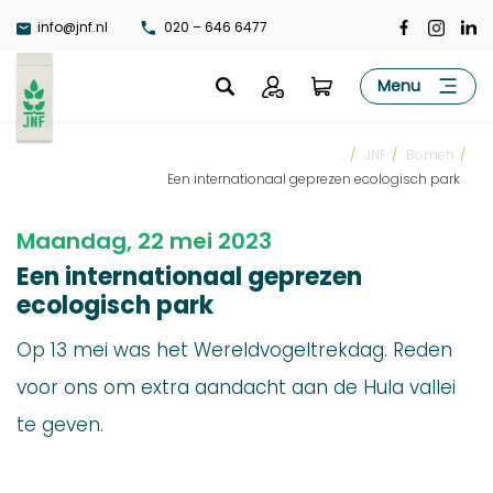
Ga
info@jnf.nl
020 – 646 6477
naar
de
JNF
Menu
inhoud
...
/
JNF
/
Bomen
/
Een internationaal geprezen ecologisch park
Maandag, 22 mei 2023
Een internationaal geprezen
ecologisch park
Op 13 mei was het Wereldvogeltrekdag. Reden
voor ons om extra aandacht aan de Hula vallei
te geven.