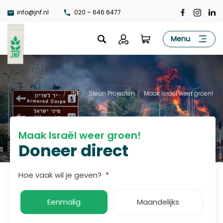
Ga
info@jnf.nl
020 – 646 6477
naar
de
JNF
Menu
inhoud
...
/
JNF
/
Steun Projecten
/
Maak Israël weer groen!
Maak Israël weer groen!
Doneer direct
Hoe vaak wil je geven?
*
Eenmalig
Maandelijks