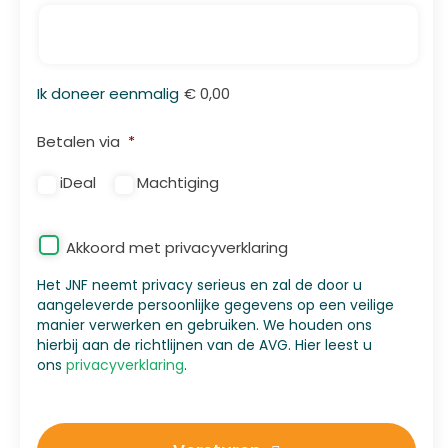
Totaal
Ik doneer eenmalig
€ 0,00
iDeal
Betalen via
*
iDeal
Machtiging
Privacy
*
Akkoord met privacyverklaring
Het JNF neemt privacy serieus en zal de door u
aangeleverde persoonlijke gegevens op een veilige
manier verwerken en gebruiken. We houden ons
hierbij aan de richtlijnen van de AVG. Hier leest u
ons
privacyverklaring
.