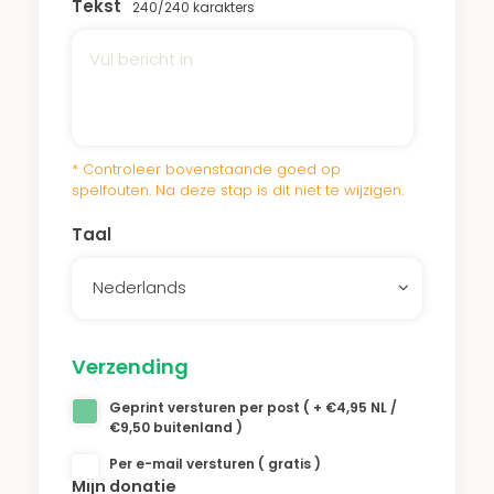
Tekst
240
/240 karakters
het Reichman Park draagt bij aan dit
onderhoud.
* Controleer bovenstaande goed op
spelfouten. Na deze stap is dit niet te wijzigen.
Taal
Nederlands
Verzending
Geprint versturen per post ( + €4,95 NL /
€9,50 buitenland )
Per e-mail versturen ( gratis )
Mijn donatie