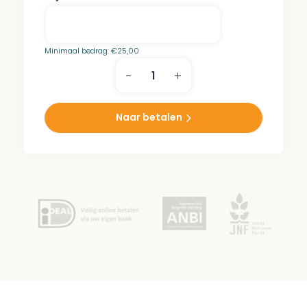
Minimaal bedrag:
€
25,00
-
+
Reichman
Park
aantal
Naar betalen