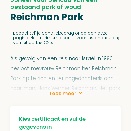
bestaand park of woud
Reichman Park
Bepaal zelf je donatiebedrag onderaan deze
pagina. Het minimum bedrag voor instandhouding
van dit park is €25.
Als gevolg van een reis naar Israël in 1993
besloot mevrouw Reichman het Reichman
Park op te richten ter nagedachtenis aan
haar man, Hans Werner Reichman. Het park
Yatir
ligt in
en hoort bij het
Yatir woud
, het
eerste geplante woud in de Negev woestijn.
Kies certificaat en vul de
De bomen dragen bij aan het tegengaan
gegevens in
van verwoestijning en zorgen voor voedsel