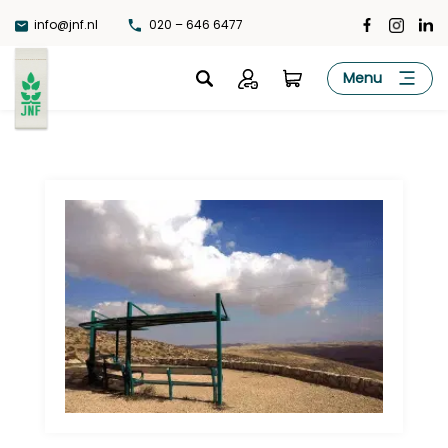
Ga
info@jnf.nl
020 – 646 6477
naar
de
JNF
Menu
inhoud