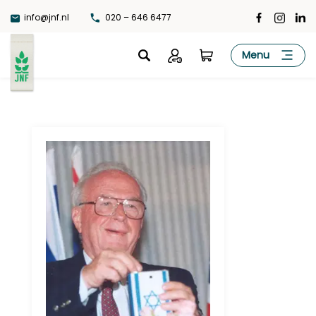
Ga
info@jnf.nl
020 – 646 6477
naar
de
JNF
Menu
inhoud