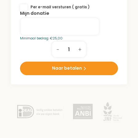
Per e-mail versturen ( gratis )
Mijn donatie
Minimaal bedrag:
€
25,00
-
+
Yitzhak
Rabin
Woud
Naar betalen
aantal